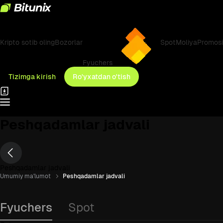
Kripto sotib oling
Bozorlar
Spot
Moliya
Promosi
Fyuchers
Tizimga kirish
Ro'yxatdan o'tish
Peshqadamlar jadvali
Peshqadamlar jadvali
Umumiy ma'lumot
Peshqadamlar jadvali
Fyuchers
Spot