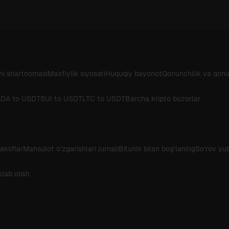
i shartnomasi
Maxfiylik siyosati
Huquqiy bayonot
Qonunchilik va qonu
DA to USDT
SUI to USDT
LTC to USDT
Barcha kripto bozorlar
akliflar
Mahsulot o'zgarishlari jurnali
Bitunix bilan bog‘laning
So‘rov yu
lab olish