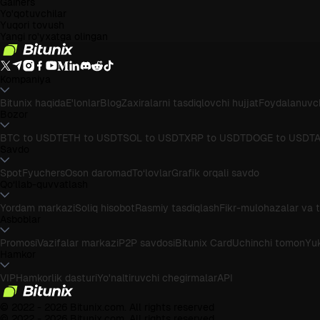
Gainers
Yo'qotuvchilar
Yuqori tovush
Yangi ro'yxatga olingan
Kompaniya
Bitunix haqida
E'lonlar
Blog
Zaxiralarni tasdiqlovchi hujjat
Foydalanuvch
Bozor
BTC to USDT
ETH to USDT
SOL to USDT
XRP to USDT
DOGE to USDT
A
Savdo
Spot
Fyuchers
Oson daromad
To‘lovlar
Grafik orqali savdo
Qo‘llab-quvvatlash
Yordam markazi
Soliq hisobot
Rasmiy tasdiqlash
Fikr-mulohazalar va t
Asboblar
Promosi
Vazifalar markazi
P2P savdosi
Bitunix Card
Uchinchi tomon
Yuk
Hamkor
VIP
Hamkorlik dasturi
Yo'naltiruvchi chegirmalar
API
© 2022 - 2026 Bitunix.com. All rights reserved
© 2022 - 2026 Bitunix.com. All rights reserved