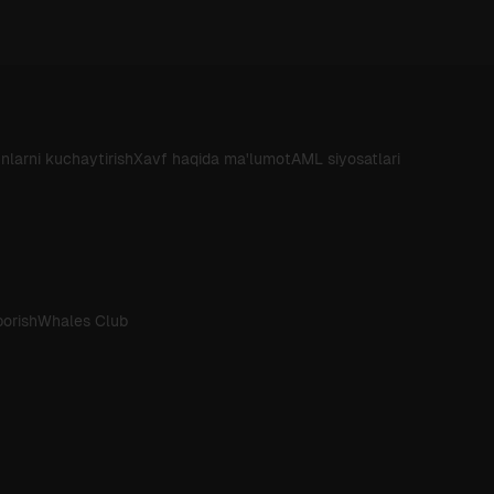
nlarni kuchaytirish
Xavf haqida ma'lumot
AML siyosatlari
borish
Whales Club