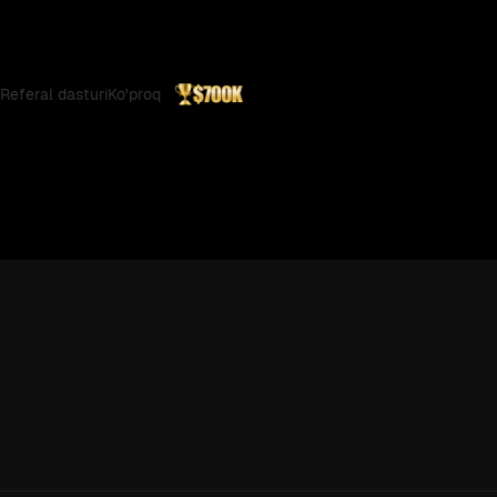
Referal dasturi
Ko'proq