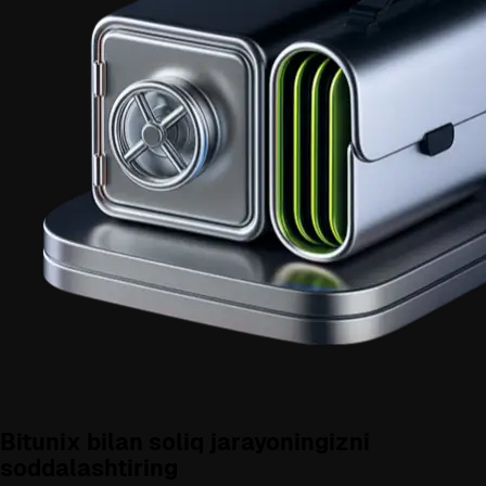
Bitunix bilan soliq jarayoningizni
soddalashtiring