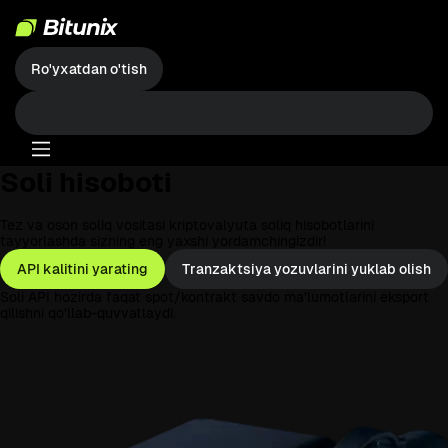
Ro'yxatdan o'tish
Soli hisoboti
Tez va oson soliq vositasi kriptovalyuta soliq hisobotlarini
tayyorlashda sizning eng yaxshi yordamchingizdir!
API kalitini yarating
Tranzaktsiya yozuvlarini yuklab olish
Soli API hozirda faqat spot/kontrakt savdo ma'lumotlarini eksport
qilishni qo'llab-quvvatlaydi.