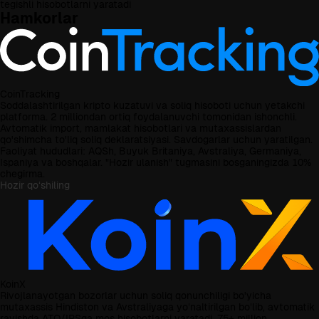
tegishli hisobotlarni yaratadi
Hamkorlar
CoinTracking
Soddalashtirilgan kripto kuzatuvi va soliq hisoboti uchun yetakchi
platforma. 2 milliondan ortiq foydalanuvchi tomonidan ishonchli.
Avtomatik import, mamlakat hisobotlari va mutaxassislardan
qo'shimcha to'liq soliq deklaratsiyasi. Savdogarlar uchun yaratilgan.
Faoliyat hududlari: AQSh, Buyuk Britaniya, Avstraliya, Germaniya,
Ispaniya va boshqalar. "Hozir ulanish" tugmasini bosganingizda 10%
chegirma.
Hozir qoʻshiling
KoinX
Rivojlanayotgan bozorlar uchun soliq qonunchiligi bo'yicha
mutaxassis Hindiston va Avstraliyaga yoʻnaltirilgan boʻlib, avtomatik
ravishda ATO/IRSga mos hisobotlarni yaratadi, 75+ million