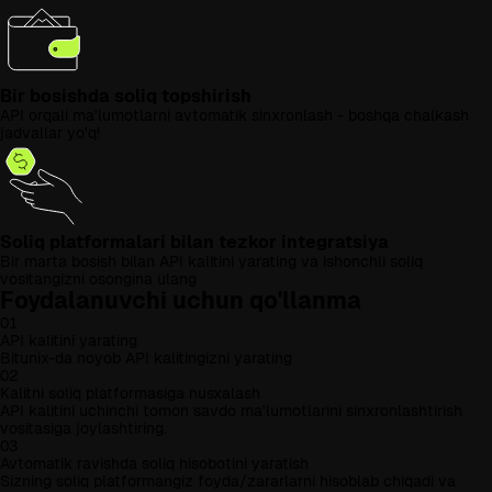
Bir bosishda soliq topshirish
API orqali ma'lumotlarni avtomatik sinxronlash - boshqa chalkash
jadvallar yo'q!
Soliq platformalari bilan tezkor integratsiya
Bir marta bosish bilan API kalitini yarating va ishonchli soliq
vositangizni osongina ulang
Foydalanuvchi uchun qo'llanma
01
API kalitini yarating
Bitunix-da noyob API kalitingizni yarating
02
Kalitni soliq platformasiga nusxalash
API kalitini uchinchi tomon savdo ma'lumotlarini sinxronlashtirish
vositasiga joylashtiring.
03
Avtomatik ravishda soliq hisobotini yaratish
Sizning soliq platformangiz foyda/zararlarni hisoblab chiqadi va