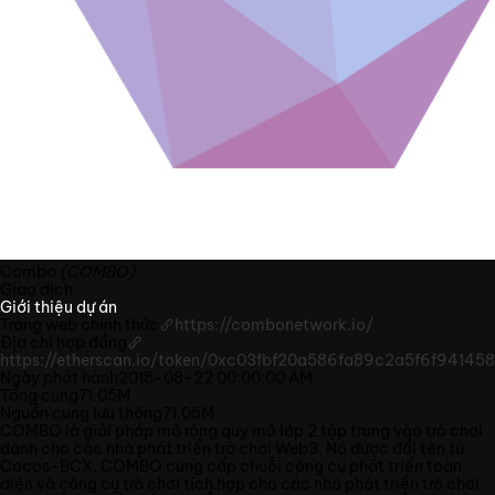
Combo
(COMBO)
Giao dịch
Giới thiệu dự án
Trang web chính thức
https://combonetwork.io/
Địa chỉ hợp đồng
https://etherscan.io/token/0xc03fbf20a586fa89c2a5f6f94145
Ngày phát hành
2018-08-22 00:00:00 AM
Tổng cung
71.05M
Nguồn cung lưu thông
71.05M
COMBO là giải pháp mở rộng quy mô lớp 2 tập trung vào trò chơi
dành cho các nhà phát triển trò chơi Web3. Nó được đổi tên từ
Cocos-BCX. COMBO cung cấp chuỗi công cụ phát triển toàn
diện và công cụ trò chơi tích hợp cho các nhà phát triển trò chơi