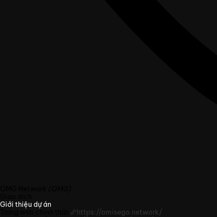
OMG Network
(OMG)
Giao dịch
Giới thiệu dự án
Trang web chính thức
https://omisego.network/