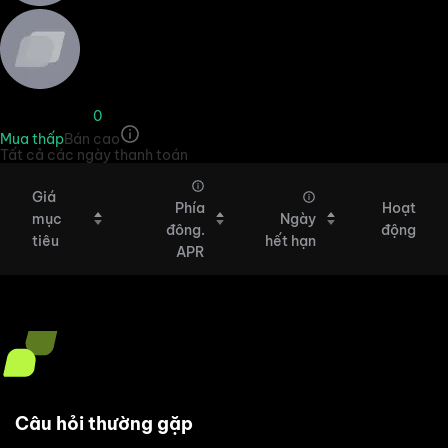
Giá thị trường
0
Mua thấp
Bán cao
Tất cả các ngày thanh toán
Tất cả các ngày thanh toán
Giá
Phía
Hoạt
mục
Ngày
đông.
động
tiêu
hết hạn
APR
Giá mục tiêu
APR / Ngày thanh toán
Câu hỏi thường gặp