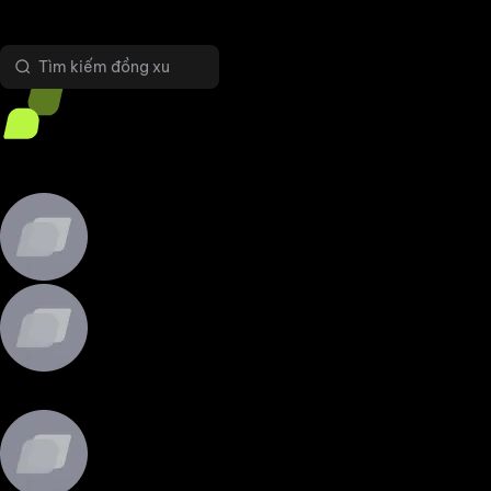
Đầu tư kép
1
Chọn đồng xu
2
Bắt đầu
BTC-USDT
BTC-USDT