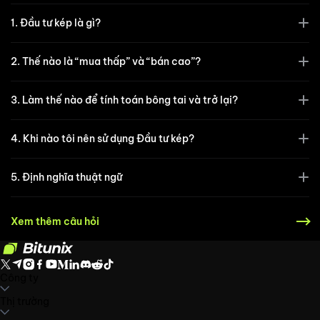
1. Đầu tư kép là gì?
2. Thế nào là “mua thấp” và “bán cao”?
3. Làm thế nào để tính toán bông tai và trở lại?
4. Khi nào tôi nên sử dụng Đầu tư kép?
5. Định nghĩa thuật ngữ
Xem thêm câu hỏi
Công ty
Về Bitunix
Thị trường
Thông báo
Blog
Bằng chứng Dự trữ
Thỏa thuận người
dùng
Chính sách bảo mật
Tuyên bố pháp lý
Tăng cường quy định và