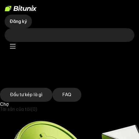
Đăng ký
双币理财
Đầu tư kép
Không có phí giao dịch | Lợi nhuận cao | Không trượt giá | Giao dịch được
đảm bảo
Đăng nhập
Đầu tư kép là gì
FAQ
Chợ
Tài sản của tôi(0)