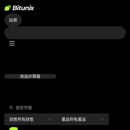
註冊
Bitunix 理財
穩健增值，財富長流。
登录查看收益
收益計算器
精選推薦
熱門產品
狀態
所有狀態
產品
所有產品