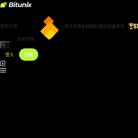
買幣
行情
現貨交易
金融
福利
邀請返傭
更多
合約交易
/
登入
註冊