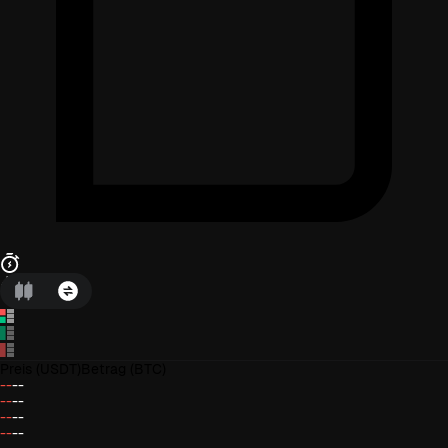
Preis
(USDT)
Betrag
(BTC)
--
--
--
--
--
--
--
--