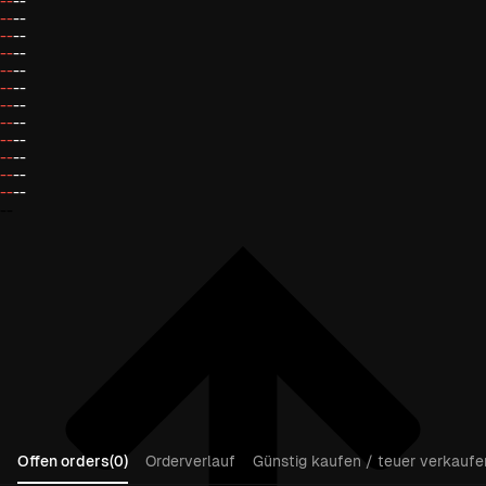
--
--
--
--
--
--
--
--
--
--
--
--
--
--
--
--
--
--
--
--
--
--
--
--
--
Offen orders(0)
Orderverlauf
Günstig kaufen / teuer verkaufen