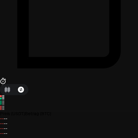
Preis
(USDT)
Betrag
(BTC)
--
--
--
--
--
--
--
--