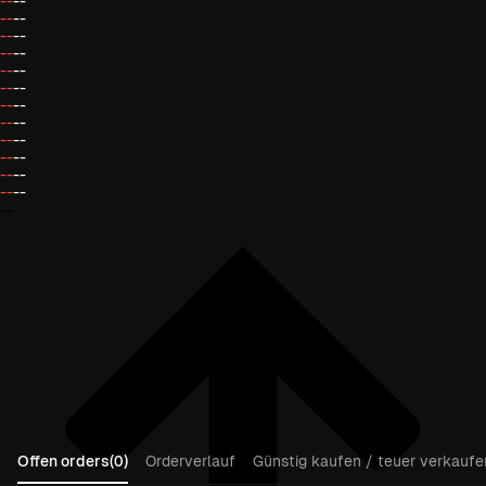
--
--
--
--
--
--
--
--
--
--
--
--
--
--
--
--
--
--
--
--
--
--
--
--
--
Offen orders(0)
Orderverlauf
Günstig kaufen / teuer verkaufen