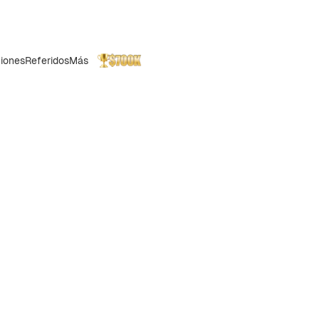
iones
Referidos
Más