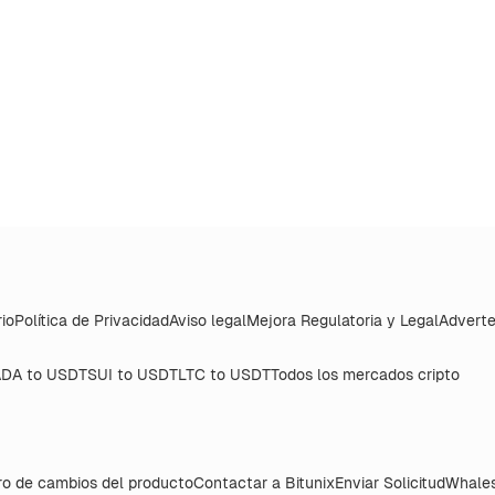
io
Política de Privacidad
Aviso legal
Mejora Regulatoria y Legal
Adverte
DA to USDT
SUI to USDT
LTC to USDT
Todos los mercados cripto
ro de cambios del producto
Contactar a Bitunix
Enviar Solicitud
Whales