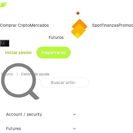
Comprar Cripto
Mercados
Spot
Finanzas
Promoc
Futuros
/
Iniciar sesión
Registrarse
Bitunix
Centro de ayuda
Account / security
Futures