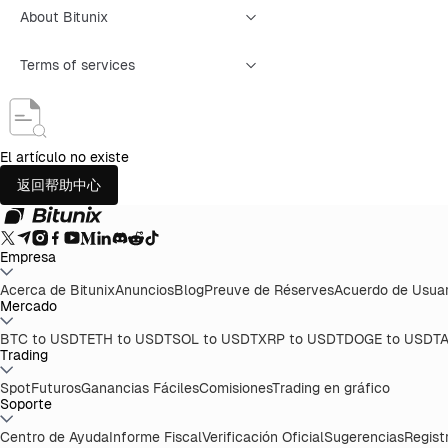
About Bitunix
Terms of services
El artículo no existe
返回帮助中心
Empresa
Acerca de Bitunix
Anuncios
Blog
Preuve de Réserves
Acuerdo de Usuar
Mercado
BTC to USDT
ETH to USDT
SOL to USDT
XRP to USDT
DOGE to USDT
A
Trading
Spot
Futuros
Ganancias Fáciles
Comisiones
Trading en gráfico
Soporte
Centro de Ayuda
Informe Fiscal
Verificación Oficial
Sugerencias
Regist