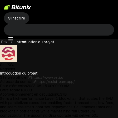
S'inscrire
Prix
Introduction du projet
Sei
(SEI)
Négocier
Introduction du projet
Site web officiel
https://www.sei.io/
Adresse du contrat
https://seistream.app/
Date d'émission
2023-08-15 00:00:00 AM
Offre totale
10.00B
Approvisionnement en circulation
6.37B
Sei is a high-performance Layer 1 blockchain that scales the EVM
with parallelized execution, enabling faster transactions, low fees,
and seamless smart contract deployment. Sei removes traditional
blockchain bottlenecks while maintaining full Ethereum
compatibility. The upcoming Giga upgrade will deliver 50x