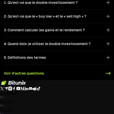
1. Qu'est-ce que le double investissement ?
2. Qu'est-ce que le « buy low » et le « sell high » ?
3. Comment calculer les gains et le rendement ?
4. Quand dois-je utiliser le double investissement ?
5. Définitions des termes
Voir d'autres questions
Entreprise
À propos de Bitunix
Marché
Annonces
Blog
Preuve de réserve
Accord de
l'utilisateur
Politique de confidentialité
Déclaration
légale
Renforcement réglementaire et légal
Divulgation des
BTC to USDT
Trading
ETH to USDT
SOL to USDT
XRP to USDT
DOGE to
risques
Politiques LBC/FT