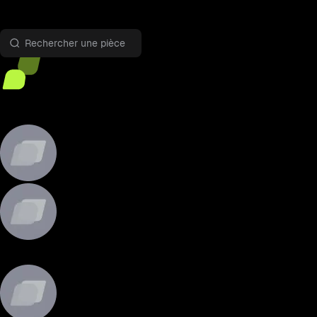
Double investissement
1
Sélectionner une pièce
2
Début
BTC-USDT
BTC-USDT