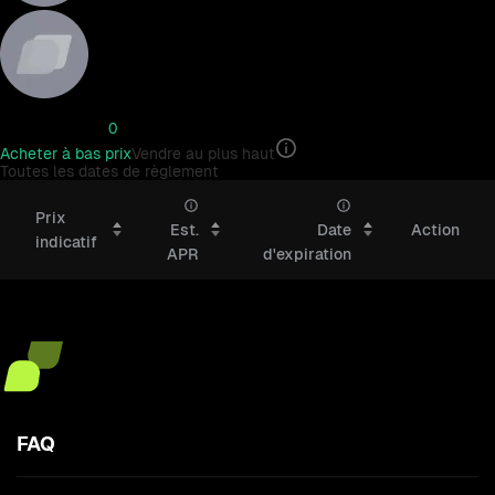
Prix du marché
0
Acheter à bas prix
Vendre au plus haut
Toutes les dates de règlement
Toutes les dates de règlement
Prix ​​
Est.
Date
Action
indicatif
APR
d'expiration
Prix ​​indicatif
APR / Date de règlement
FAQ