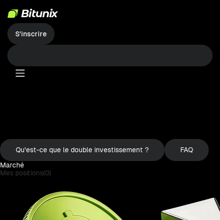
S'inscrire
双币理财
Double investissement
Pas de frais de transaction | Rendement élevé | Pas de slippage |
Transactions garanties
Connexion
Qu'est-ce que le double investissement ?
FAQ
Marché
Mes positions(0)