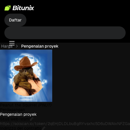
Daftar
Harga
Pengenalan proyek
Peanut the Squirrel
(PNUT)
Perdagangan
Pengenalan proyek
Situs web resmi
https://solscan.io/token/2qEHjDLDLbuBgRYvsxhc5D6uDWAivNFZG
Indirizzo del contratto