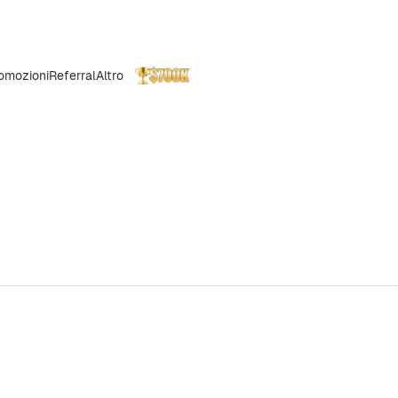
omozioni
Referral
Altro