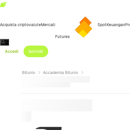
Acquista criptovalute
Mercati
Spot
Keuangan
Pr
Futures
/
Accedi
Iscriviti
Bitunix
Accademia Bitunix