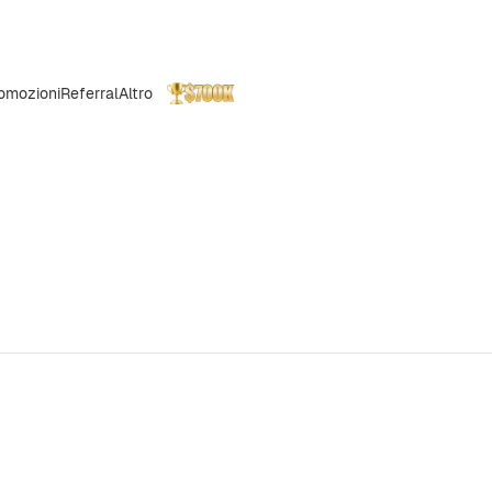
omozioni
Referral
Altro