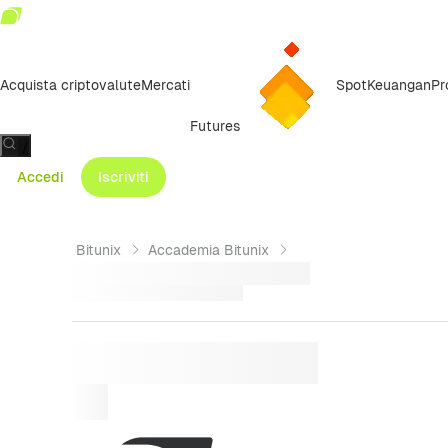
Acquista criptovalute
Mercati
Spot
Keuangan
Pr
Futures
/
Accedi
Iscriviti
Bitunix
Accademia Bitunix