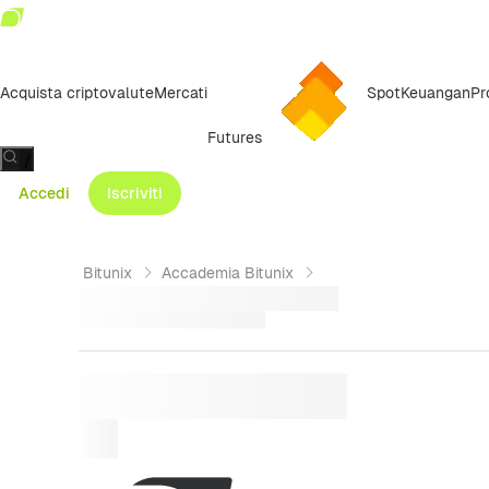
Acquista criptovalute
Mercati
Spot
Keuangan
Pr
Futures
/
Accedi
Iscriviti
Bitunix
Accademia Bitunix