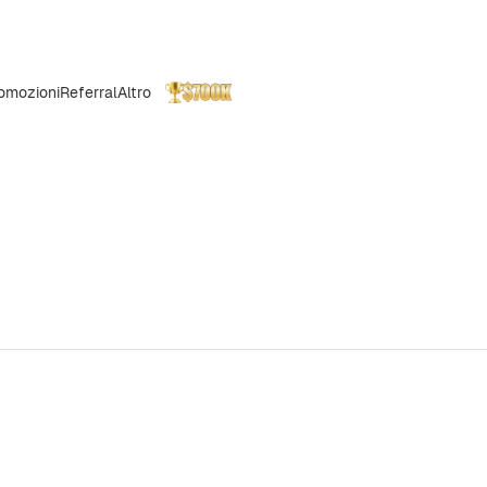
omozioni
Referral
Altro