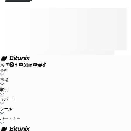
会社
Bitunixについて
市場
お知らせ
ブログ
証拠金証明
ユーザー規約
プライバシー
ポリシー
法的声明
規制と法律の強化
リスク開示
AMLポリシー
BTC to USDT
取引
ETH to USDT
SOL to USDT
XRP to USDT
DOGE to
USDT
ADA to USDT
SUI to USDT
LTC to USDT
すべての暗号市場
現物
サポート
先物
かんたん収益
手数料
チャートトレード
ヘルプセンター
ツール
税務報告
公式認証
フィードバックと提案
リリースセンタ
ー
Bitunixに連絡
リクエストを送信
Whales Club
イベント
パートナー
ミッションセンター
P2P取引
Bitunix Card
第三者取引
ダウンロ
ード
VIP
アフィリエイトプログラム
紹介報酬
API