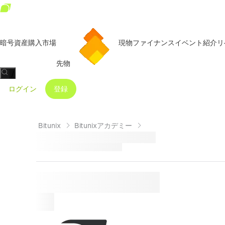
暗号資産購入
市場
現物
ファイナンス
イベント
紹介リ
先物
/
ログイン
登録
Bitunix
Bitunixアカデミー