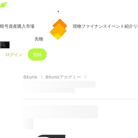
暗号資産購入
市場
現物
ファイナンス
イベント
紹介リ
先物
/
ログイン
登録
Bitunix
Bitunixアカデミー