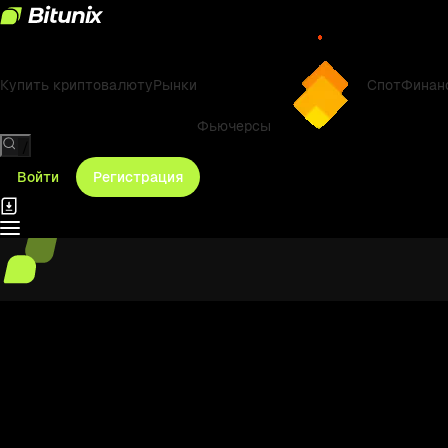
Купить криптовалюту
Рынки
Спот
Финан
Фьючерсы
/
Войти
Регистрация