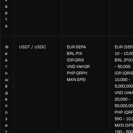
а
р
т
а
Ф
USDT / USDC
EUR·SEPA
EUR (SEP
и
BRL·PIX
10 - 10,0
а
IDR·QRIS
BRL (PIX)
т
VND·VietQR
- 50,000
н
PHP·QRPH
IDR (QRIS
ы
MXN·SPEI
10,000 -
й
5,000,000
д
VND (Vie
е
20,000 -
п
50,000,0
о
PHP (QRP
з
500 - 10,
и
MXN (SPE
т
150 - 500