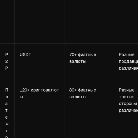
P
USDT
70+ фиатные
Разные
2
валюты
продавц
P
различа
П
120+ криптовалют
80+ фиатные
Разные
л
ы
валюты
третьи
а
стороны
т
различа
е
ж
т
р