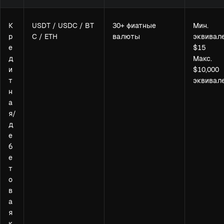
К
USDT / USDC / BT
30+ фиатные
Мин.
р
C / ETH
валюты
эквивал
е
$15
д
Макс.
и
$10,000
т
эквивал
н
а
я/
д
е
б
е
т
о
в
а
я
к