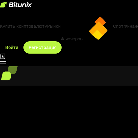
Купить криптовалюту
Рынки
Спот
Финан
Фьючерсы
Войти
Регистрация