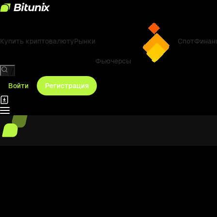
Купить криптовалюту
Рынки
Спот
Финан
Фьючерсы
/
Войти
Регистрация