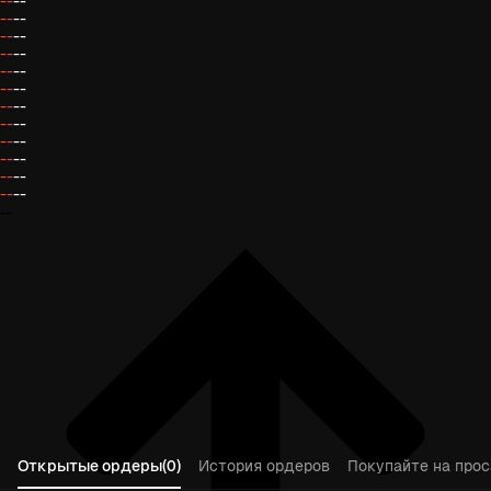
--
--
--
--
--
--
--
--
--
--
--
--
--
--
--
--
--
--
--
--
--
--
--
--
--
Открытые ордеры(0)
История ордеров
Покупайте на прос