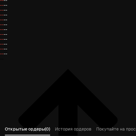
--
--
--
--
--
--
--
--
--
--
--
--
--
--
--
--
--
--
--
--
--
--
--
--
--
Открытые ордеры(0)
История ордеров
Покупайте на прос