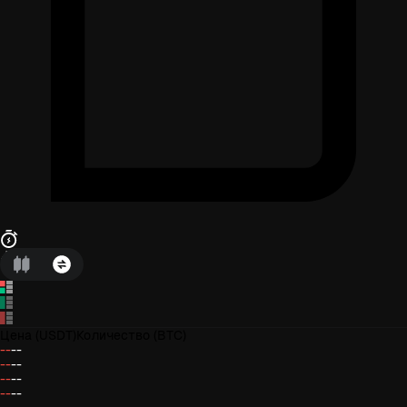
Цена
(USDT)
Количество
(BTC)
--
--
--
--
--
--
--
--