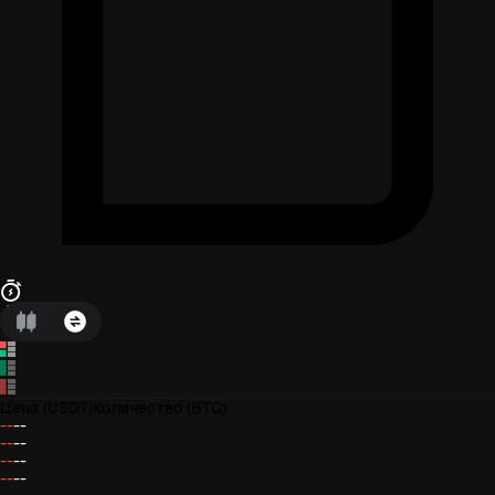
Цена
(USDT)
Количество
(BTC)
--
--
--
--
--
--
--
--