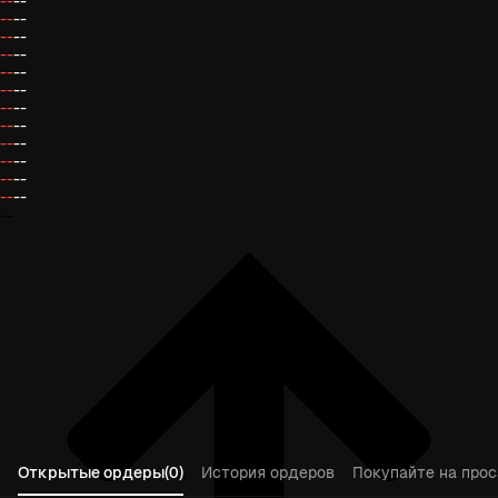
--
--
--
--
--
--
--
--
--
--
--
--
--
--
--
--
--
--
--
--
--
--
--
--
--
Открытые ордеры(0)
История ордеров
Покупайте на прос