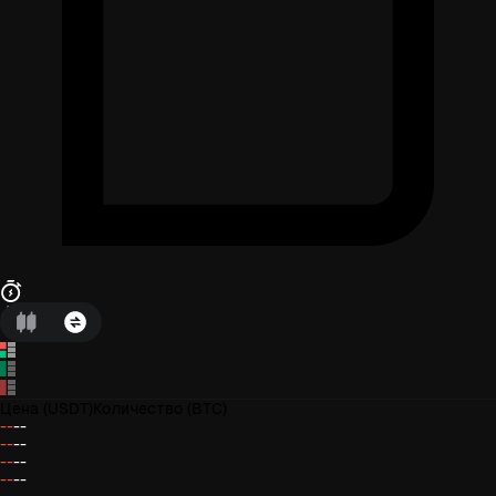
Цена
(USDT)
Количество
(BTC)
--
--
--
--
--
--
--
--