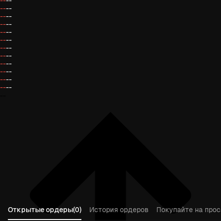
--
--
--
--
--
--
--
--
--
--
--
--
--
--
--
--
--
--
--
--
--
--
--
--
--
Открытые ордеры(0)
История ордеров
Покупайте на прос