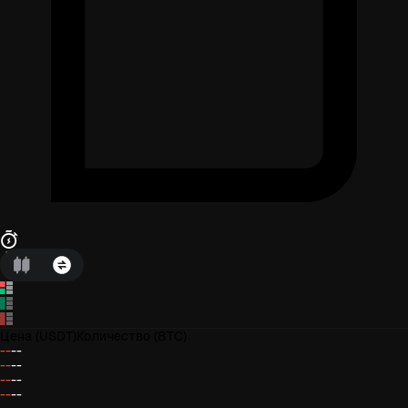
Цена
(USDT)
Количество
(BTC)
--
--
--
--
--
--
--
--