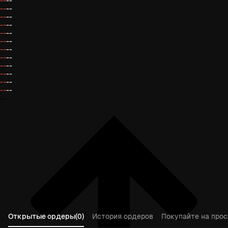
--
--
--
--
--
--
--
--
--
--
--
--
--
--
--
--
--
--
--
--
--
--
--
--
--
Открытые ордеры(0)
История ордеров
Покупайте на прос