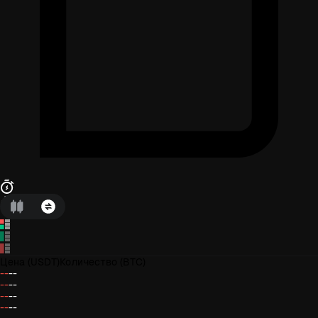
Цена
(USDT)
Количество
(BTC)
--
--
--
--
--
--
--
--