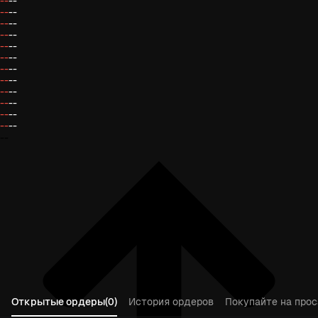
--
--
--
--
--
--
--
--
--
--
--
--
--
--
--
--
--
--
--
--
--
--
--
--
--
Открытые ордеры(0)
История ордеров
Покупайте на прос