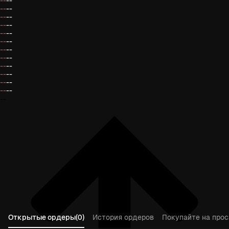
--
--
--
--
--
--
--
--
--
--
--
--
--
--
--
--
--
--
--
--
--
--
--
--
--
Открытые ордеры(0)
История ордеров
Покупайте на прос