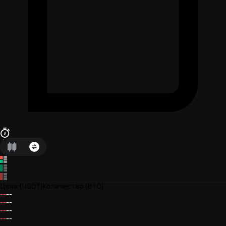
Цена
(USDT)
Количество
(BTC)
--
--
--
--
--
--
--
--