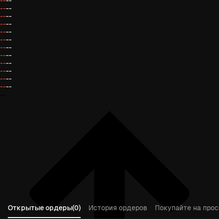
--
--
--
--
--
--
--
--
--
--
--
--
--
--
--
--
--
--
--
--
--
--
--
--
--
Открытые ордеры(0)
История ордеров
Покупайте на прос