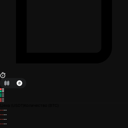
Цена
(USDT)
Количество
(BTC)
--
--
--
--
--
--
--
--