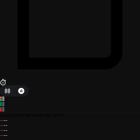
Цена
(USDT)
Количество
(BTC)
--
--
--
--
--
--
--
--