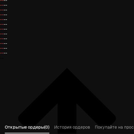
--
--
--
--
--
--
--
--
--
--
--
--
--
--
--
--
--
--
--
--
--
--
--
--
--
Открытые ордеры(0)
История ордеров
Покупайте на прос