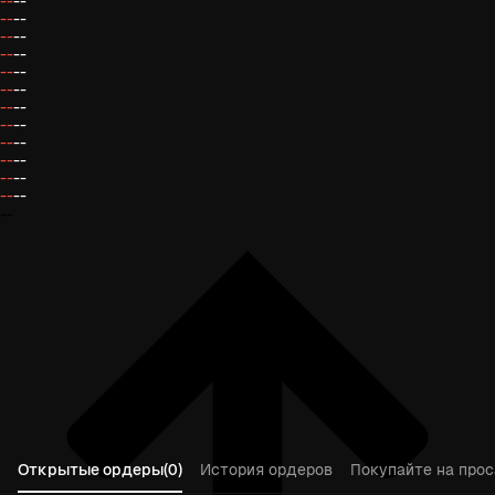
--
--
--
--
--
--
--
--
--
--
--
--
--
--
--
--
--
--
--
--
--
--
--
--
--
Открытые ордеры(0)
История ордеров
Покупайте на прос