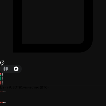
Цена
(USDT)
Количество
(BTC)
--
--
--
--
--
--
--
--