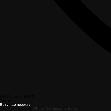
OMG Network
(OMG)
Торгівля
Вступ до проекту
Офіційний веб-сайт
https://omisego.network/