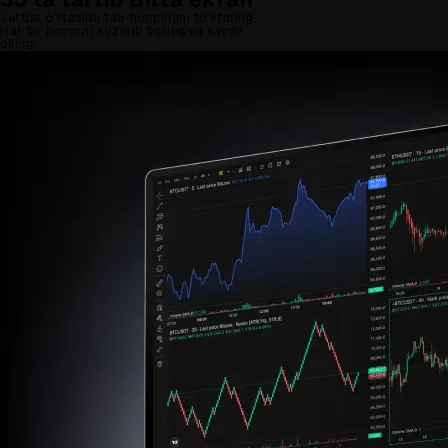
Juftlar o'rtasida tab-hoppingni to'xtating.
Har bir bozorni kuzatib boring va savdo
qiling.