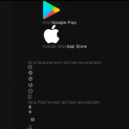
Olish
Google Play
Yuklab olish
App Store
Ko'p brauzerlarni qo'llab-quvvatlash
Ko'p Platformali Qo'llab-quvvatlash