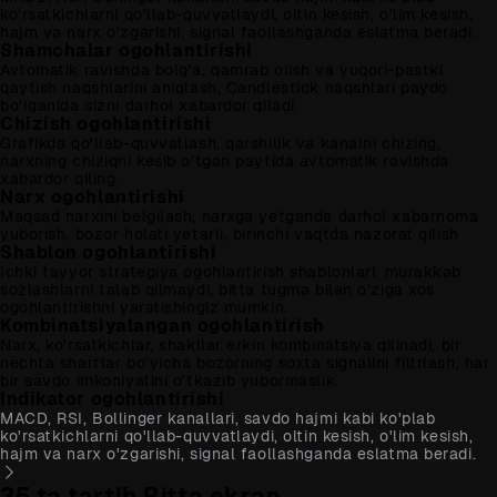
ko'rsatkichlarni qo'llab-quvvatlaydi, oltin kesish, o'lim kesish,
hajm va narx o'zgarishi, signal faollashganda eslatma beradi.
Shamchalar ogohlantirishi
Avtomatik ravishda bolg'a, qamrab olish va yuqori-pastki
qaytish naqshlarini aniqlash, Candlestick naqshlari paydo
bo'lganida sizni darhol xabardor qiladi.
Chizish ogohlantirishi
Grafikda qo'llab-quvvatlash, qarshilik va kanalni chizing,
narxning chiziqni kesib o'tgan paytida avtomatik ravishda
xabardor qiling.
Narx ogohlantirishi
Maqsad narxini belgilash, narxga yetganda darhol xabarnoma
yuborish, bozor holati yetarli, birinchi vaqtda nazorat qilish
Shablon ogohlantirishi
Ichki tayyor strategiya ogohlantirish shablonlari, murakkab
sozlashlarni talab qilmaydi, bitta tugma bilan o'ziga xos
ogohlantirishni yaratishingiz mumkin.
Kombinatsiyalangan ogohlantirish
Narx, ko'rsatkichlar, shakllar erkin kombinatsiya qilinadi, bir
nechta shartlar bo'yicha bozorning soxta signalini filtrlash, har
bir savdo imkoniyatini o'tkazib yubormaslik.
Indikator ogohlantirishi
MACD, RSI, Bollinger kanallari, savdo hajmi kabi ko'plab
ko'rsatkichlarni qo'llab-quvvatlaydi, oltin kesish, o'lim kesish,
hajm va narx o'zgarishi, signal faollashganda eslatma beradi.
35 ta tartib Bitta ekran