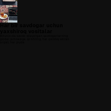
Har bir savdogar uchun
yaxshiroq vositalar
Bitunix-da savdo qilayotgan savdogarlarning
global jamoasiga qo'shiling, har qanday ekran
orqali, har joyda