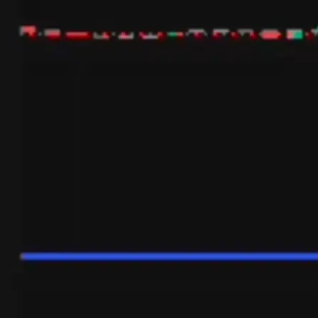
To'liq yoki qisman pozitsiyalar uchun TP va SL o'rnating
Tezda foyda olish va to'xtatish darajangizni grafikda sudrab
o'rnatishingiz mumkin.