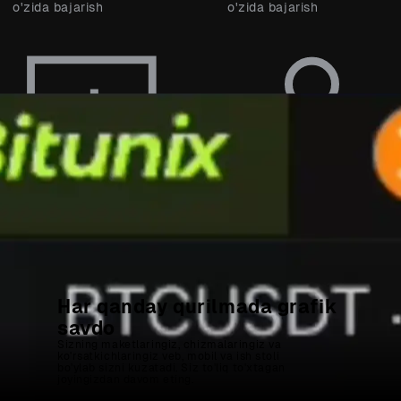
o'zida bajarish
o'zida bajarish
Mustaqil
Oynaqlararo
Konfiguratsiya
Sinxronizatsiya
Har bir oynaning o'z vaqt
Krosshair, vaqt, sana
oralig'i, grafik turi va
oralig'i va ramzlarni
masshtabi bor.
sinxronlashtirish
Har qanday qurilmada grafik
savdo
Sizning maketlaringiz, chizmalaringiz va
ko'rsatkichlaringiz veb, mobil va ish stoli
bo'ylab sizni kuzatadi. Siz to'liq to'xtagan
joyingizdan davom eting.