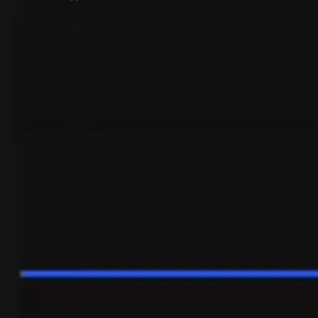
Yaratilgan
Diqqatli Savdo
Murakkab strategiyalarni amalga oshiring,
xavfni boshqaring va buyurtmalarni bitta
bosish bilan o'zgartiring—narx harakatidan
hech qachon chiqmasdan. Tashvishlarsiz
to'liq nazorat