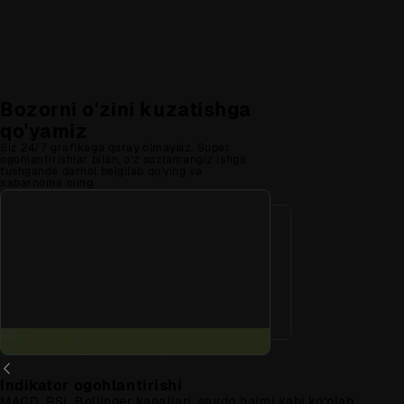
Bozorni o'zini kuzatishga
qo'yamiz
Siz 24/7 grafikaga qaray olmaysiz. Super
ogohlantirishlar bilan, o'z sozlamangiz ishga
tushganda darhol belgilab qo'ying va
xabarnoma oling.
Indikator ogohlantirishi
MACD, RSI, Bollinger kanallari, savdo hajmi kabi ko'plab