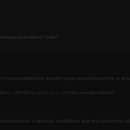
338b9802aa8e8fc58b0373296e7
i shartnomasi
Maxfiylik siyosati
Huquqiy bayonot
Qonunchilik va qonu
DA to USDT
SUI to USDT
LTC to USDT
Barcha kripto bozorlar
akliflar
Mahsulot o'zgarishlari jurnali
Bitunix bilan bog‘laning
So‘rov yu