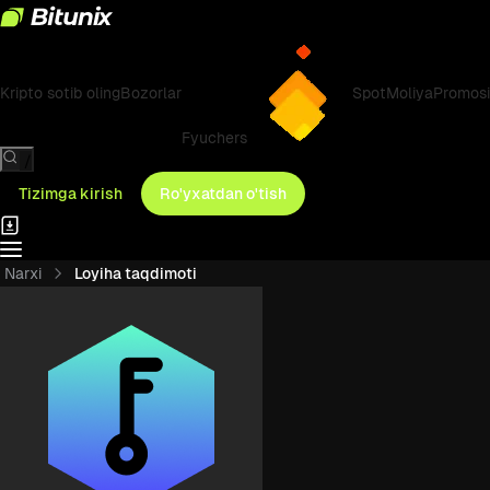
Kripto sotib oling
Bozorlar
Spot
Moliya
Promosi
Fyuchers
/
Tizimga kirish
Ro'yxatdan o'tish
Narxi
Loyiha taqdimoti