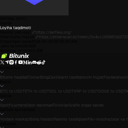
SelfKey
(KEY)
Savdo
Loyiha taqdimoti
Rasmiy veb-sayt
https://selfkey.org/
Shartnoma manzili
https://etherscan.io/token/0x4cc19356f2d37
Chiqarilgan sana
2018-01-16 00:00:00 AM
Jami ta'minot
6.00B
Aylanma ta'minot
5.30B
Kompaniya
Bitunix haqida
E'lonlar
Blog
Zaxiralarni tasdiqlovchi hujjat
Foydalanuvch
Bozor
BTC to USDT
ETH to USDT
SOL to USDT
XRP to USDT
DOGE to USDT
A
Savdo
Spot
Fyuchers
Oson daromad
To‘lovlar
Grafik orqali savdo
Qo‘llab-quvvatlash
Yordam markazi
Soliq hisobot
Rasmiy tasdiqlash
Fikr-mulohazalar va t
Asboblar