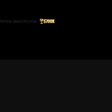
Referal dasturi
Ko'proq