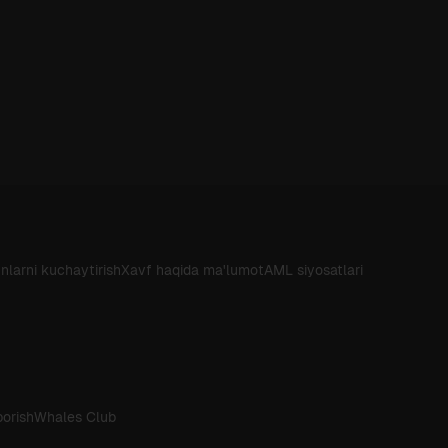
nlarni kuchaytirish
Xavf haqida ma'lumot
AML siyosatlari
borish
Whales Club