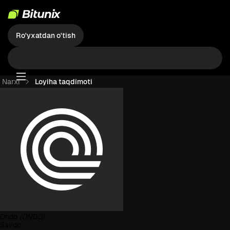
Ro'yxatdan o'tish
Narxi
Loyiha taqdimoti
Ondo
(ONDO)
Savdo