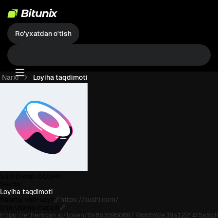
Ro'yxatdan o'tish
Narxi
Loyiha taqdimoti
SushiSwap
(SUSHI)
Savdo
Loyiha taqdimoti
Rasmiy veb-sayt
https://sushi.com/
Shartnoma manzili
https://etherscan.io/token/0x6b3595068778dd592e39a122f4f5a5c