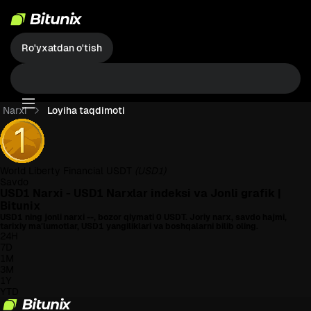
Ro'yxatdan o'tish
Narxi
Loyiha taqdimoti
World Liberty Financial USDT
(USD1)
Savdo
USD1 Narxi - USD1 Narxlar indeksi va Jonli grafik |
Bitunix
USD1 ning jonli narxi
--
, bozor qiymati
0
USDT. Joriy narx, savdo hajmi,
tarixiy maʼlumotlar, USD1 yangiliklari va boshqalarni bilib oling.
24H
7D
1M
3M
1Y
YTD