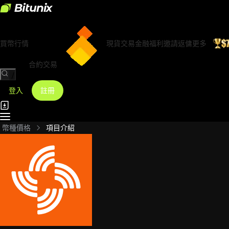
買幣
行情
現貨交易
金融
福利
邀請返傭
更多
合約交易
/
登入
註冊
幣種價格
項目介紹