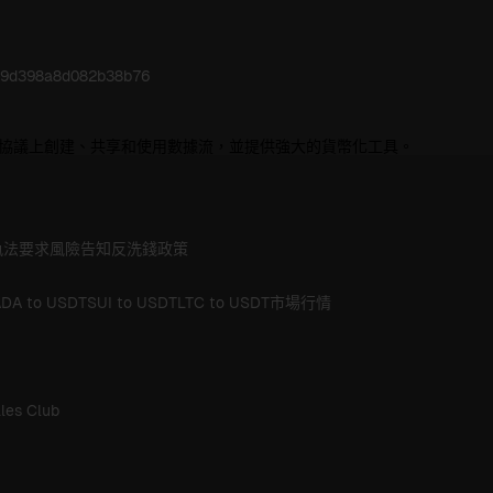
d29d398a8d082b38b76
b3 協議上創建、共享和使用數據流，並提供強大的貨幣化工具。
執法要求
風險告知
反洗錢政策
DA to USDT
SUI to USDT
LTC to USDT
市場行情
les Club