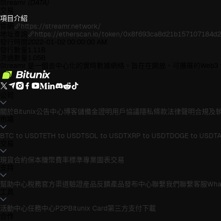
Streamr
(DATA)
交易
項目介紹
官網
https://streamr.network/
地址查詢
https://etherscan.io/token/0x8f693ca8d21b157107184
發行時間
2022-01-02 00:00:00 AM
發行數量
1.11B
流通數量
1.05B
Streamr 是一個去中心化的實時數據網絡，旨在在開放、可擴展的We
公司
關於Bitunix
公告中心
博客
儲備金證明
用戶協議
隱私條款
法律聲明
合規及
市場
BTC to USDT
ETH to USDT
SOL to USDT
XRP to USDT
DOGE to USDT
A
交易
現貨
合約
保本賺幣
費率標準
專業圖表交易
支持
幫助中心
稅務
官方渠道驗證
産品反饋
產品發布中心
聯繫我們
聯繫客服
Wha
工具
活動中心
任務中心
P2P
Bitunix Card
第三方支付
下載
合作