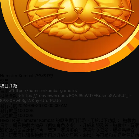
Hamster Kombat
(HMSTR)
交易
項目介紹
官網
https://hamsterkombatgame.io/
地址查詢
https://tonviewer.com/EQAJ8uWd7EBqsmpSWaRdf_I-
8R8-XHwh3gsNKhy-UrdrPcUo
發行時間
2024-09-26 00:00:00 AM
發行數量
100.00B
流通數量
100.00B
HMSTR 是Hamster Kombat 的原生實用代幣，用於以下功能：. 遊戲內
貨幣：購買遊戲內物品（例如角色皮膚）、升級和服務等。遊戲中，玩家
將扮演倉鼠首席執行官，管理一家虛擬的加密貨幣交易所。通過點擊倉
鼠，玩家可以獲得遊戲幣用於升級交易所，來增加許可證和交易對等新功