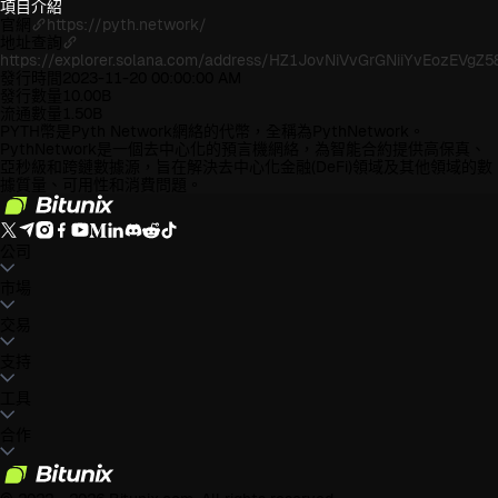
項目介紹
官網
https://pyth.network/
地址查詢
https://explorer.solana.com/address/HZ1JovNiVvGrGNiiYvEozEV
發行時間
2023-11-20 00:00:00 AM
發行數量
10.00B
流通數量
1.50B
PYTH幣是Pyth Network網絡的代幣，全稱為PythNetwork。
PythNetwork是一個去中心化的預言機網絡，為智能合約提供高保真、
亞秒級和跨鏈數據源，旨在解決去中心化金融(DeFi)領域及其他領域的數
據質量、可用性和消費問題。
公司
關於Bitunix
市場
公告中心
博客
儲備金證明
用戶協議
隱私條款
法律聲明
合規及
執法要求
風險告知
反洗錢政策
BTC to USDT
交易
ETH to USDT
SOL to USDT
XRP to USDT
DOGE to
USDT
ADA to USDT
SUI to USDT
LTC to USDT
市場行情
現貨
支持
合約
保本賺幣
費率標準
專業圖表交易
幫助中心
工具
稅務
官方渠道驗證
産品反饋
產品發布中心
聯繫我們
聯繫客服
Whales Club
活動中心
合作
任務中心
P2P
Bitunix Card
第三方支付
下載
VIP
代理商招募
邀請返傭
API