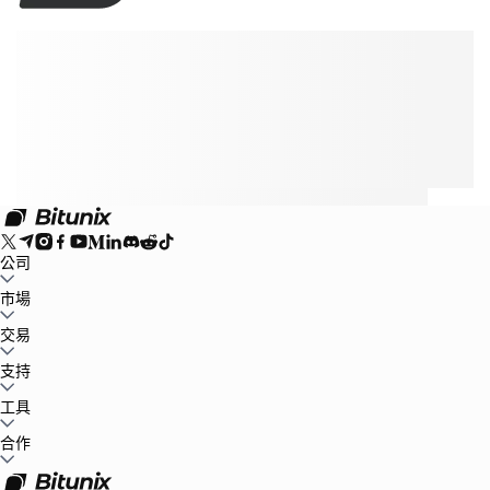
公司
關於Bitunix
市場
公告中心
博客
儲備金證明
用戶協議
隱私條款
法律聲明
合規及
執法要求
風險告知
反洗錢政策
BTC to USDT
交易
ETH to USDT
SOL to USDT
XRP to USDT
DOGE to
USDT
ADA to USDT
SUI to USDT
LTC to USDT
市場行情
現貨
支持
合約
保本賺幣
費率標準
專業圖表交易
幫助中心
工具
稅務
官方渠道驗證
産品反饋
產品發布中心
聯繫我們
聯繫客服
Whales Club
活動中心
合作
任務中心
P2P
Bitunix Card
第三方支付
下載
VIP
代理商招募
邀請返傭
API