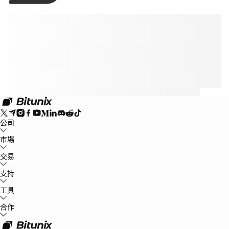
公司
關於Bitunix
市場
公告中心
博客
儲備金證明
用戶協議
隱私條款
法律聲明
合規及
執法要求
風險告知
反洗錢政策
BTC to USDT
交易
ETH to USDT
SOL to USDT
XRP to USDT
DOGE to
USDT
ADA to USDT
SUI to USDT
LTC to USDT
市場行情
現貨
支持
合約
保本賺幣
費率標準
專業圖表交易
幫助中心
工具
稅務
官方渠道驗證
産品反饋
產品發布中心
聯繫我們
聯繫客服
Whales Club
活動中心
合作
任務中心
P2P
Bitunix Card
第三方支付
下載
VIP
代理商招募
邀請返傭
API