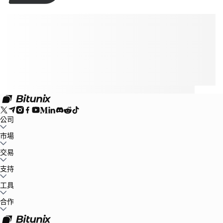
公司
關於Bitunix
市場
公告中心
博客
儲備金證明
用戶協議
隱私條款
法律聲明
合規及
執法要求
風險告知
反洗錢政策
BTC to USDT
交易
ETH to USDT
SOL to USDT
XRP to USDT
DOGE to
USDT
ADA to USDT
SUI to USDT
LTC to USDT
市場行情
現貨
支持
合約
保本賺幣
費率標準
專業圖表交易
幫助中心
工具
稅務
官方渠道驗證
産品反饋
產品發布中心
聯繫我們
聯繫客服
Whales Club
活動中心
合作
任務中心
P2P
Bitunix Card
第三方支付
下載
VIP
代理商招募
邀請返傭
API