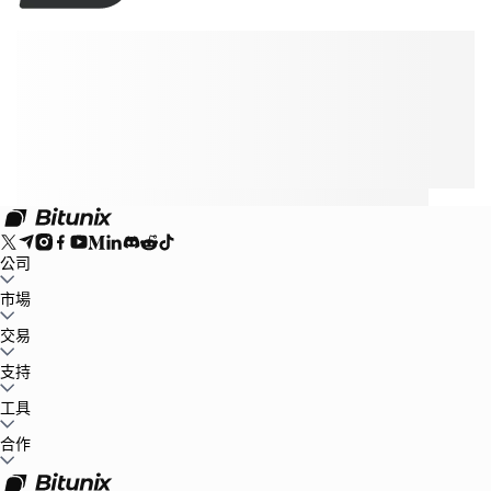
公司
關於Bitunix
市場
公告中心
博客
儲備金證明
用戶協議
隱私條款
法律聲明
合規及
執法要求
風險告知
反洗錢政策
BTC to USDT
交易
ETH to USDT
SOL to USDT
XRP to USDT
DOGE to
USDT
ADA to USDT
SUI to USDT
LTC to USDT
市場行情
現貨
支持
合約
保本賺幣
費率標準
專業圖表交易
幫助中心
工具
稅務
官方渠道驗證
産品反饋
產品發布中心
聯繫我們
聯繫客服
Whales Club
活動中心
合作
任務中心
P2P
Bitunix Card
第三方支付
下載
VIP
代理商招募
邀請返傭
API