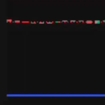
Establecer TP y SL para posiciones completas o
parciales
Establezca rápidamente sus niveles de Take Profit y Stop Loss