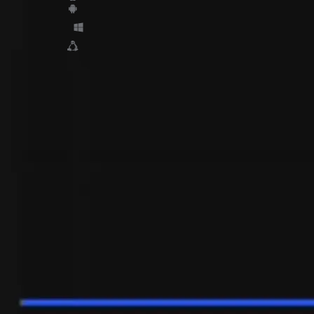
Diseñado para
Trading enfocado
Ejecuta estrategias complejas, gestiona el
riesgo y ajusta órdenes con un solo clic—sin
salir nunca de tu acción de precios. Control
total sin desorden.