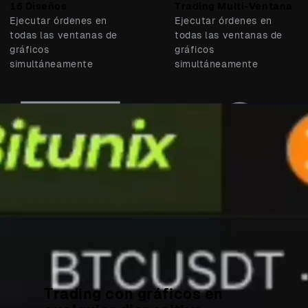
16 Diseños
Trading Multi-Ventana
Ejecutar órdenes en
Ejecutar órdenes en
todas las ventanas de
todas las ventanas de
gráficos
gráficos
simultáneamente
simultáneamente
Configuración
Sincronización entre
independiente
ventanas
Cada ventana tiene su
Sincronizar punto de
propio marco de tiempo,
mira, hora, rango de
tipo de gráfico y escala
fechas y símbolos
Trading con gráficos en