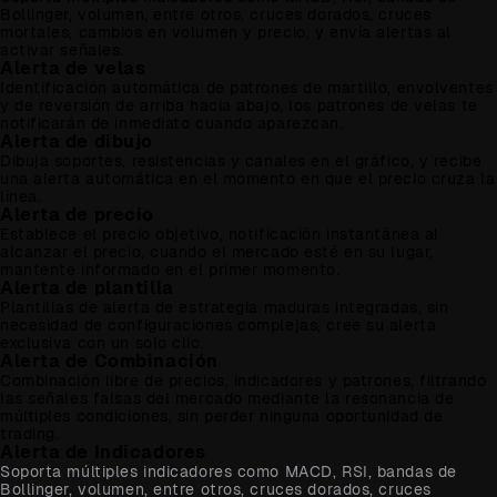
Bollinger, volumen, entre otros, cruces dorados, cruces
mortales, cambios en volumen y precio, y envía alertas al
activar señales.
Alerta de velas
Identificación automática de patrones de martillo, envolventes
y de reversión de arriba hacia abajo, los patrones de velas te
notificarán de inmediato cuando aparezcan.
Alerta de dibujo
Dibuja soportes, resistencias y canales en el gráfico, y recibe
una alerta automática en el momento en que el precio cruza la
línea.
Alerta de precio
Establece el precio objetivo, notificación instantánea al
alcanzar el precio, cuando el mercado esté en su lugar,
mantente informado en el primer momento.
Alerta de plantilla
Plantillas de alerta de estrategia maduras integradas, sin
necesidad de configuraciones complejas, cree su alerta
exclusiva con un solo clic.
Alerta de Combinación
Combinación libre de precios, indicadores y patrones, filtrando
las señales falsas del mercado mediante la resonancia de
múltiples condiciones, sin perder ninguna oportunidad de
trading.
Alerta de Indicadores
Soporta múltiples indicadores como MACD, RSI, bandas de
Bollinger, volumen, entre otros, cruces dorados, cruces