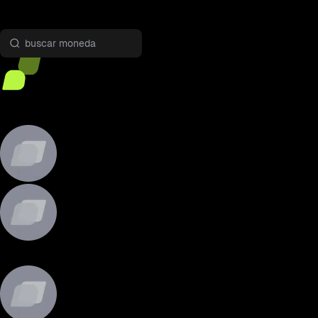
Inversión Dual
1
Seleccione la moneda
2
Iniciar
BTC-USDT
BTC-USDT