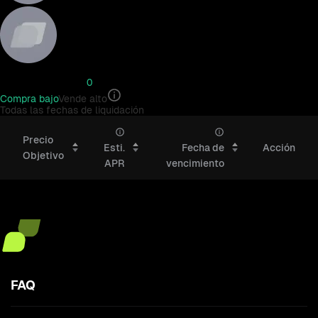
Precio de mercado
0
Compra bajo
Vende alto
Todas las fechas de liquidación
Todas las fechas de liquidación
Precio
Esti.
Fecha de
Acción
Objetivo
APR
vencimiento
Precio Objetivo
APR / Fecha de liquidación
FAQ