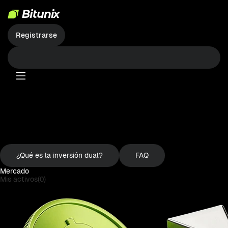
Registrarse
双币理财
Inversión Dual
Sin comisiones de trading | Alta rentabilidad | Sin deslizamiento | Operación
garantizada
Iniciar sesión
¿Qué es la inversión dual?
FAQ
Mercado
Mis activos(0)