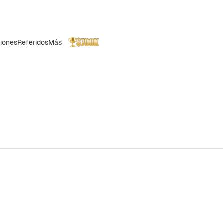
iones
Referidos
Más