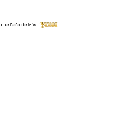
iones
Referidos
Más