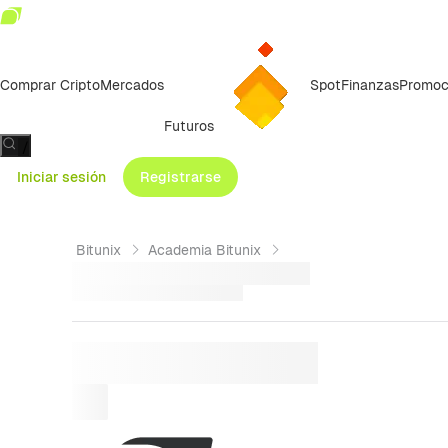
Comprar Cripto
Mercados
Spot
Finanzas
Promoc
Futuros
/
Iniciar sesión
Registrarse
Bitunix
Academia Bitunix